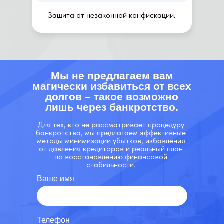
Защита от незаконной конфискации.
Мы не предлагаем вам
магически избавиться от всех
долгов – такое возможно
лишь через банкротство.
Для тех, кто не рассматривает процедуру
банкротства, мы предлагаем эффективные
методы минимизации убытков, избавления
от давления кредиторов и реальный план
по восстановлению финансовой
стабильности.
Ваше имя
Телефон